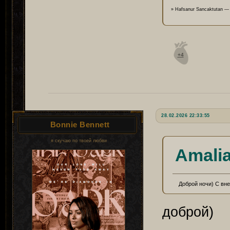
» Hafsanur Sancaktutan — <a
+4
28.02.2026 22:33:55
Bonnie Bennett
я скучаю по твоей любви
Amalia
Доброй ночи) С вн
доброй)