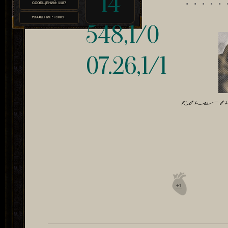
14
. . . . .
СООБЩЕНИЙ:
1187
УВАЖЕНИЕ:
+1881
548,1/0
07.26,1/1
кто-т
+1