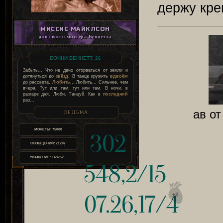
держу кре
МИССИС МАЙКЛСОН
для своего мистера Беннетта
БОННИ БЕННЕТТ, 26
Забыть... Что не дано оторваться от земли и
дотянуться до
звёзд
. В танце кружить
вдвоём
до рассвета.
Любить
... Любить... Сильнее, чем
вчера. Тут или там, тут или там. В ночи, в
разгаре дня. Люби. Танцуй. Как в
последний
раз...
ав от
ВЕДЬМА
МОНЕТЫ:
75800
302
СООБЩЕНИЙ:
21287
УВАЖЕНИЕ:
+49252
548,2/15
07.26,17/4
+2