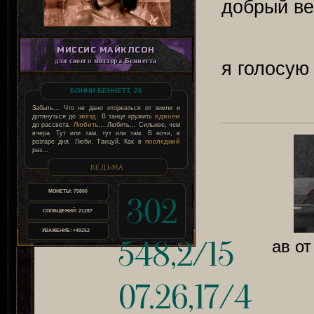
добрый веч
МИССИС МАЙКЛСОН
для своего мистера Беннетта
я голосую
БОННИ БЕННЕТТ, 26
Забыть... Что не дано оторваться от земли и
дотянуться до
звёзд
. В танце кружить
вдвоём
до рассвета.
Любить
... Любить... Сильнее, чем
вчера. Тут или там, тут или там. В ночи, в
разгаре дня. Люби. Танцуй. Как в
последний
раз...
ВЕДЬМА
МОНЕТЫ:
75800
302
СООБЩЕНИЙ:
21287
УВАЖЕНИЕ:
+49252
548,2/15
ав от
07.26,17/4