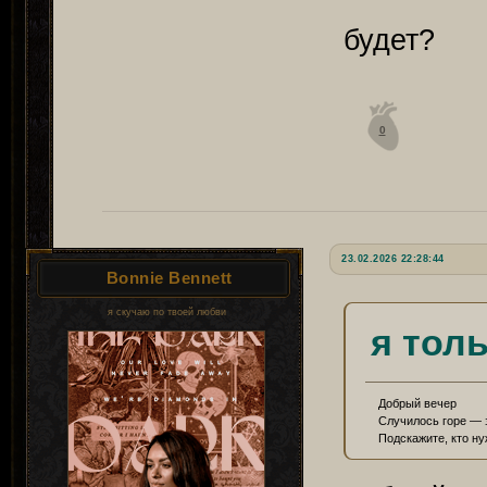
будет?
0
23.02.2026 22:28:44
Bonnie Bennett
я скучаю по твоей любви
я тол
Добрый вечер
Случилось горе — за
Подскажите, кто ну