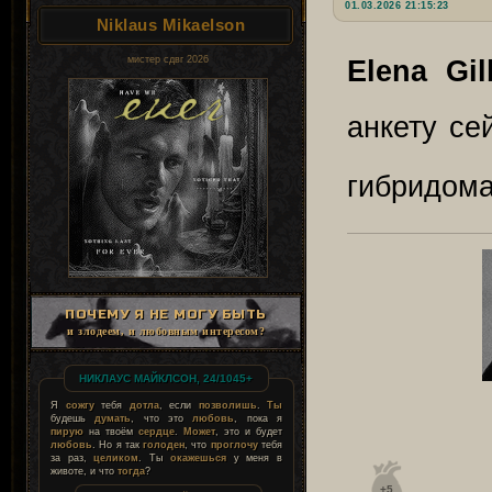
01.03.2026 21:15:23
Niklaus Mikaelson
мистер сдвг 2026
Elena Gil
анкету се
гибридом
ПОЧЕМУ Я НЕ МОГУ БЫТЬ
и злодеем, и любовным интересом?
НИКЛАУС МАЙКЛСОН, 24/1045+
Я
сожгу
тебя
дотла
, если
позволишь
.
Ты
будешь
думать
, что это
любовь
, пока я
пирую
на твоём
сердце
.
Может
, это и будет
любовь
. Но я так
голоден
, что
проглочу
тебя
за раз,
целиком
. Ты
окажешься
у меня в
животе, и что
тогда
?
+5