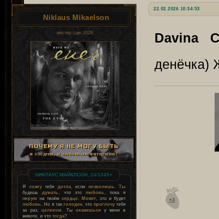
22.02.2026 10:34:53
Niklaus Mikaelson
мистер сдвг 2026
Davina C
денёчка)
ПОЧЕМУ Я НЕ МОГУ БЫТЬ
и злодеем, и любовным интересом?
НИКЛАУС МАЙКЛСОН, 24/1045+
Я
сожгу
тебя
дотла
, если
позволишь
.
Ты
будешь
думать
, что это
любовь
, пока я
пирую
на твоём
сердце
.
Может
, это и будет
+3
любовь
. Но я так
голоден
, что
проглочу
тебя
за раз,
целиком
. Ты
окажешься
у меня в
животе, и что
тогда
?