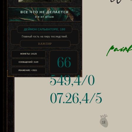
ВСЕ ЧТО НЕ ДЕЛАЕТСЯ
я и не делаю
ДЕЙМОН САЛЬВАТОРЕ, 180
Главный гость на пиру последствий.
ВАМПИР
painf
МОНЕТЫ:
14125
66
СООБЩЕНИЙ:
3149
УВАЖЕНИЕ:
+3921
549,4/0
07.26,4/5
+2