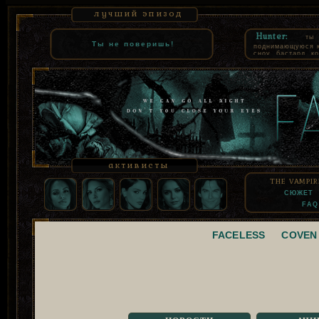
лучший эпизод
Hunter:
ты
Ты не поверишь!
поднимающуюся к 
сноу, бастард, к
как комнатная со
суть, взять твое
которое все равн
узурпацию. СЕВ
помнил только то
продал свою чест
активисты
THE VAMPIR
СЮЖЕТ
FAQ
FACELESS
COVEN