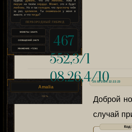
будешь
думать
, что это
любовь
, пока я
пирую
на твоём
сердце
.
Может
, это и будет
любовь
. Но я так
голоден
, что
проглочу
тебя
за раз,
целиком
. Ты
окажешься
у меня в
животе, и что
тогда
?
ПЕРВОРОДНЫЙ ГИБРИД
МОНЕТЫ:
326475
467
СООБЩЕНИЙ:
24679
УВАЖЕНИЕ:
+72361
552,3/1
08.26,4/10
28.02.2026 22:22:23
Amalia
гость
Доброй но
случай п
Код: