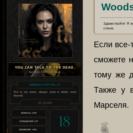
Woods
Здравствуйте! Я в
стекла
Если все-
сможете н
YOU CAN TALK TO THE DEAD,
but they don't talk back
тому же д
ВИВИАН ХАРТЛИ, 25
Также у в
She
is my sister, always, even in death, even
beyond.
ВЕДЬМА
Марселя.
МОНЕТЫ:
1700
18
СООБЩЕНИЙ:
279
+2
УВАЖЕНИЕ:
+803