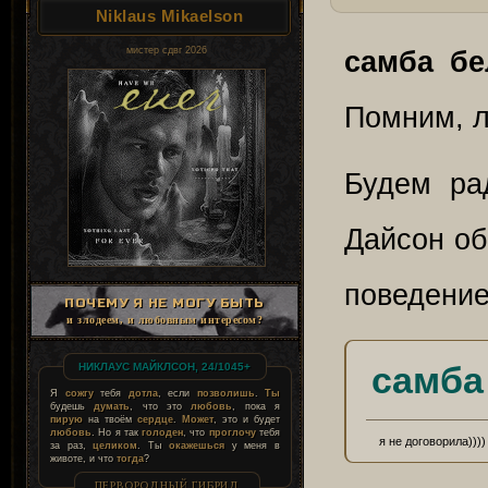
Niklaus Mikaelson
мистер сдвг 2026
самба бе
Помним, л
Будем ра
Дайсон об
поведение
ПОЧЕМУ Я НЕ МОГУ БЫТЬ
и злодеем, и любовным интересом?
самба
НИКЛАУС МАЙКЛСОН, 24/1045+
Я
сожгу
тебя
дотла
, если
позволишь
.
Ты
будешь
думать
, что это
любовь
, пока я
пирую
на твоём
сердце
.
Может
, это и будет
любовь
. Но я так
голоден
, что
проглочу
тебя
я не договорила))))
за раз,
целиком
. Ты
окажешься
у меня в
животе, и что
тогда
?
ПЕРВОРОДНЫЙ ГИБРИД