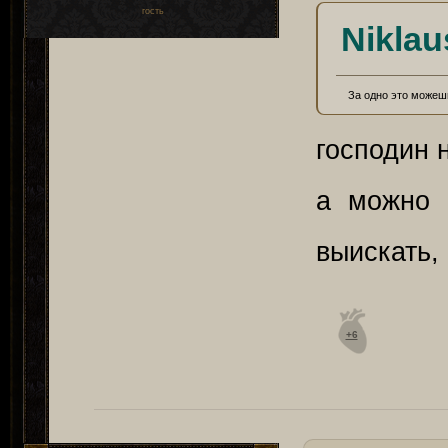
гость
Niklau
За одно это можеш
господин 
а можно 
выискать, 
+6