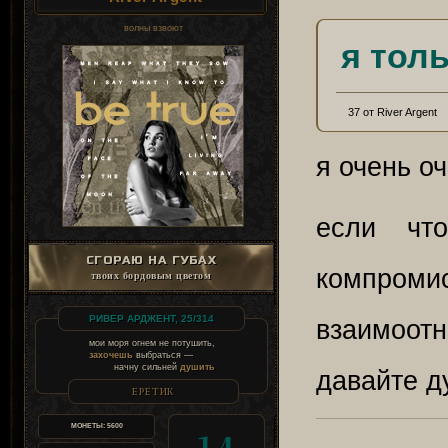
волны взвоют
я тол
37 от River Argent
я очень о
если что
СГОРАЮ НА ГУБАХ
компроми
твоих бордовым цветом
РИВЕР АРДЖЕНТ, 25/314
взаимоот
мои моря огнем не потушить,
захочешь
выбраться —
начну сильней
душить
давайте д
ЕРЕТИК
МОНЕТЫ:
5600