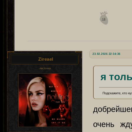
+4
23.02.2026 22:34:36
Zireael
ласточка
я тол
Подскажите, кто ну
добрейшег
очень жд