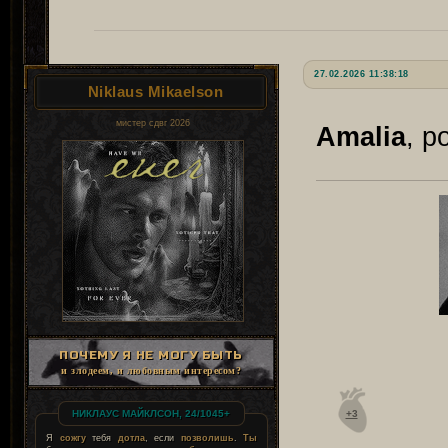
27.02.2026 11:38:18
Niklaus Mikaelson
мистер сдвг 2026
Amalia
, р
ПОЧЕМУ Я НЕ МОГУ БЫТЬ
и злодеем, и любовным интересом?
НИКЛАУС МАЙКЛСОН, 24/1045+
+3
Я
сожгу
тебя
дотла
, если
позволишь
.
Ты