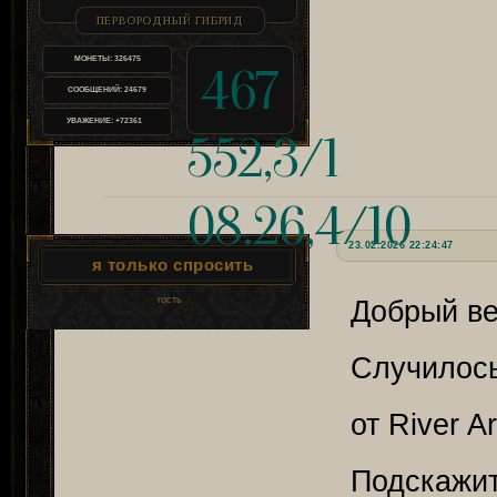
ПЕРВОРОДНЫЙ ГИБРИД
МОНЕТЫ:
326475
467
СООБЩЕНИЙ:
24679
УВАЖЕНИЕ:
+72361
552,3/1
08.26,4/10
23.02.2026 22:24:47
я только спросить
гость
Добрый в
Случилось
от River Ar
Подскажи