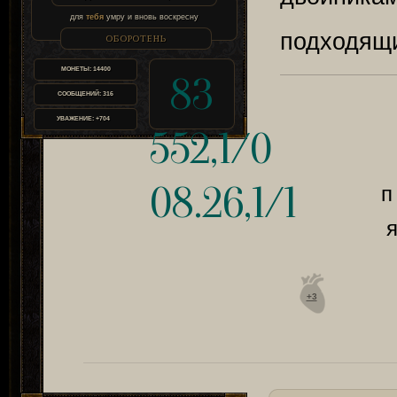
для
тебя
умру и вновь воскресну
подходящи
ОБОРОТЕНЬ
МОНЕТЫ:
14400
83
СООБЩЕНИЙ:
316
УВАЖЕНИЕ:
+704
552,1/0
08.26,1/1
п
я
+3