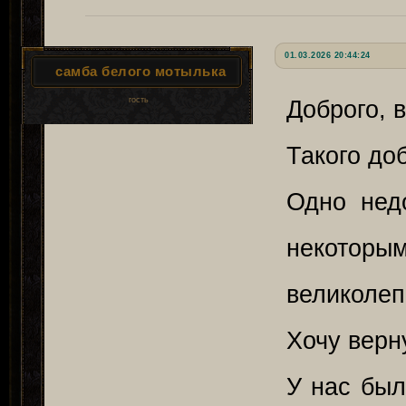
01.03.2026 20:44:24
самба белого мотылька
гость
Доброго, 
Такого до
Одно нед
некоторы
великолеп
Хочу верну
У нас был