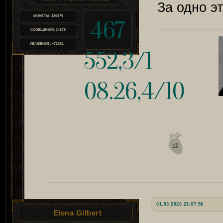
За одно 
МОНЕТЫ:
326475
467
СООБЩЕНИЙ:
24679
УВАЖЕНИЕ:
+72361
552,3/1
08.26,4/10
+5
01.03.2026 21:07:56
Elena Gilbert