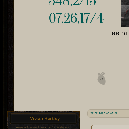
548,2/15
07.26,17/4
ав от
+2
22.02.2026 08:07:28
Vivian Hartley
we're broken people now...we're burning out...