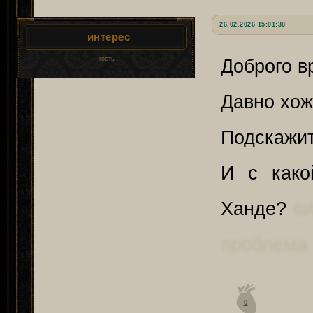
26.02.2026 15:01:38
интерес
гость
Доброго в
Давно хожу
Подскажит
И с како
Ханде?
ви
проблема
0