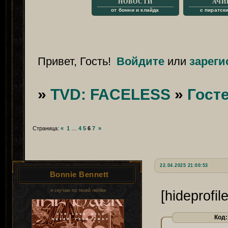
НОВОСТИ
АЧИ
от бонни и клайда
с пиратск
Привет, Гость!
Войдите
или
зареги
»
TVD: FACELESS
»
Гост
Страница:
«
1
…
4
5
6
7
»
22.04.2025 21:00:53
Bonnie Bennett
я скучаю по твоей любви
[hideprofile
Код: