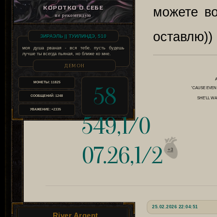
КОРОТКО О СЕБЕ
можете во
не рекомендую
оставлю))
ЗИРАЭЛЬ || ТУИЛИНДЭ, 510
моя душа рваная - вся тебе. пусть будешь
лучше ты всегда пьяная, но ближе ко мне.
ДЕМОН
МОНЕТЫ:
11825
58
'CAUSE EVEN
СООБЩЕНИЙ:
1248
SHE'LL 
УВАЖЕНИЕ:
+2335
549,1/0
07.26,1/2
+3
25.02.2026 22:04:51
River Argent