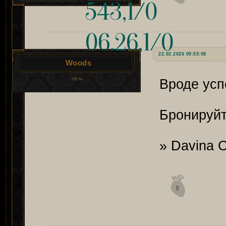
543,1/0
06.26,1/0
22.02.2026 09:55:08
Woods
гость
Вроде усп
Бронируйт
» Davina C
0