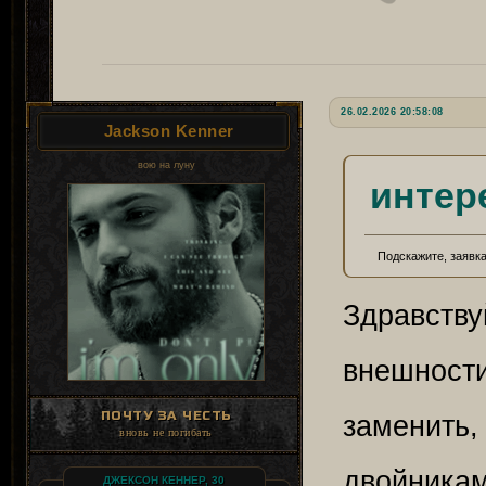
26.02.2026 20:58:08
Jackson Kenner
вою на луну
интер
Подскажите, заявк
Здравству
внешност
ПОЧТУ ЗА ЧЕСТЬ
заменить,
вновь не погибать
двойникам
ДЖЕКСОН КЕННЕР, 30