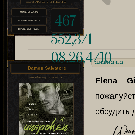
ПЕРВОРОДНЫЙ ГИБРИД
МОНЕТЫ:
326475
467
СООБЩЕНИЙ:
24679
УВАЖЕНИЕ:
+72361
552,3/1
08.26,4/10
01.03.2026 21:41:12
Damon Salvatore
спасайте мир, я посмотрю
Elena Gi
пожалуйст
обсудить 
Words