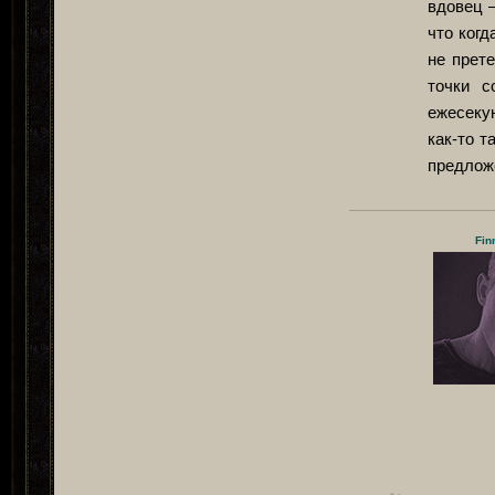
вдовец —
что когд
не прет
точки с
ежесекун
как-то т
предложе
Fin