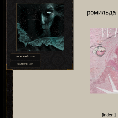
ромильда
СООБЩЕНИЙ:
28201
УВАЖЕНИЕ:
+229
[inden