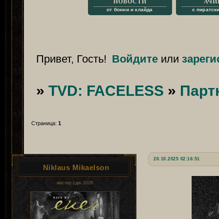
НОВОСТИ
АЧИ
от бонни и клайда
с пиратск
Привет, Гость!
Войдите
или
зареги
»
TVD: FACELESS
»
Парт
Страница:
1
20.10.2025 02:16:51
Niklaus Mikaelson
мистер сдвг 2026