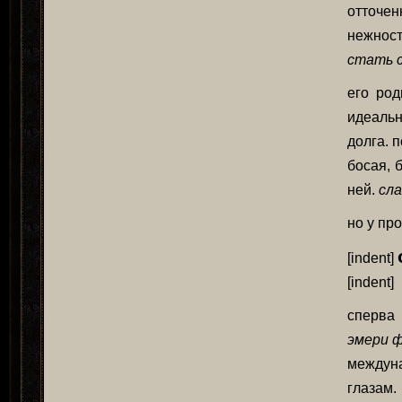
отточен
нежност
стать 
его род
идеальн
долга. 
босая, 
ней.
сла
но у пр
[indent]
[indent]
сперва 
эмери 
междун
глазам.