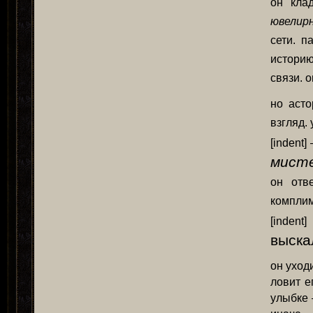
он клад
ювелир
сети. 
историю
связи. о
но асто
взгляд.
[indent
мист
он отв
комплим
[inde
выска
он уходи
ловит е
улыбке 