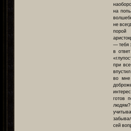
наоборо
на попы
волшебн
не всег
порой 
аристок
— тебя 
в отве
«глупос
при все
впустил
во мне
доброже
интерес
готов 
людям?
учитыва
забывал
сей воп