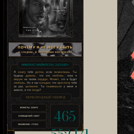
ПОЧЕМУ Я НЕ МОГУ БЫТЬ
и злодеем, и любовным интересом?
НИКЛАУС МАЙКЛСОН, 24/1045+
Я
сожгу
тебя
дотла
, если
позволишь
.
Ты
будешь
думать
, что это
любовь
, пока я
пирую
на твоём
сердце
.
Может
, это и будет
любовь
. Но я так
голоден
, что
проглочу
тебя
за раз,
целиком
. Ты
окажешься
у меня в
животе, и что
тогда
?
ПЕРВОРОДНЫЙ ГИБРИД
МОНЕТЫ:
325875
465
СООБЩЕНИЙ:
24657
УВАЖЕНИЕ:
+72322