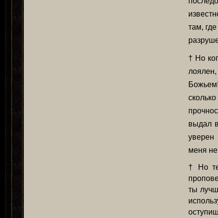
последо
известн
там, гд
разруше
† Но ко
лоялен
Божьем!
сколько
прочнос
выдал в
уверен 
меня не
† Но те
пропове
ты лучш
исполь
оступиш