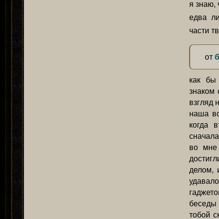
я знаю,
едва ли
части т
от
как бы
знаком 
взгляд 
наша вс
когда 
сначала
во мне 
достигл
делом, 
удавало
гаджето
беседы 
тобой с