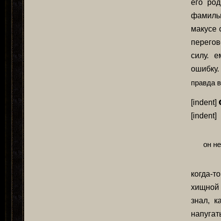
его ро
фамильн
макусе 
перегов
силу. 
ошибку
правда 
[indent]
[indent]
он не
когда-т
хищной
знал, к
напуга