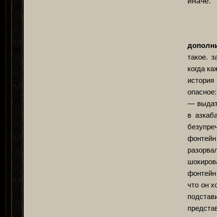
иначе.
дополни
такое. з
когда к
история
опасное:
— выдат
в азкаб
безупре
фонтейн
разорва
шокиров
фонтейн 
что он х
подстав
предста