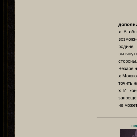
дополни
х
В обще
возможн
родине,
вытянут
стороны
Чезаре н
х
Можно 
точить н
х
И коне
запрещен
не может
Fin