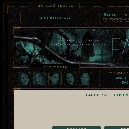
лучший эпизод
Hunter:
ты
Ты не поверишь!
поднимающуюся к 
сноу, бастард, к
как комнатная со
суть, взять твое
которое все равн
узурпацию. СЕВ
помнил только то
продал свою чест
активисты
THE VAMPIR
СЮЖЕТ
FAQ
FACELESS
COVEN