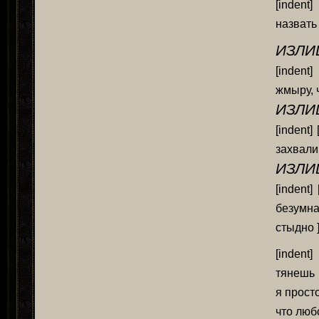
[indent]
назвать
ИЗЛИ
[indent
жмыру, ч
ИЗЛИ
[indent
захвали
ИЗЛИ
[indent
безумна
стыдно 
[indent
тянешь 
я прост
что люб