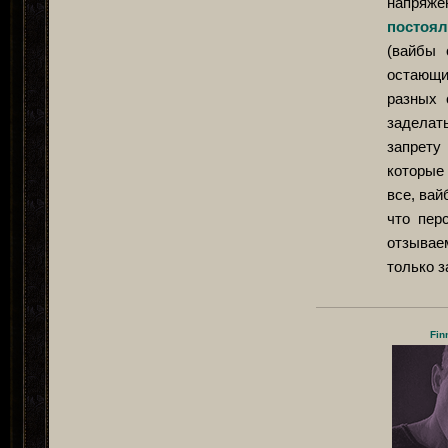
напряж
постоял
(вайбы 
остающи
разных 
заделат
запрету
которые
все, вай
что пер
отзываем
только з
Fin