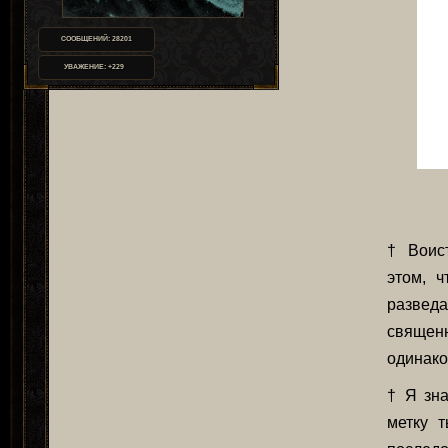
СООБЩЕНИЙ:
28201
УВАЖЕНИЕ:
+229
† Воис
этом, 
развед
священн
одинако
† Я зна
метку 