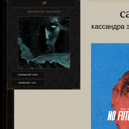
pr
c
рекламлю без ограничения
кассандра 
СООБЩЕНИЙ:
28201
УВАЖЕНИЕ:
+229