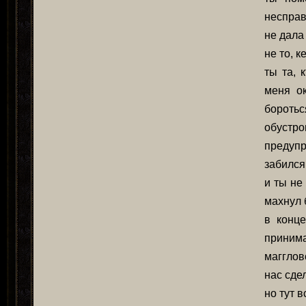
несправ
не дала
не то, к
ты та, 
меня ок
боротьс
обустр
предуп
забился 
и ты не
махнул 
в конц
принима
магглов
нас сде
но тут 