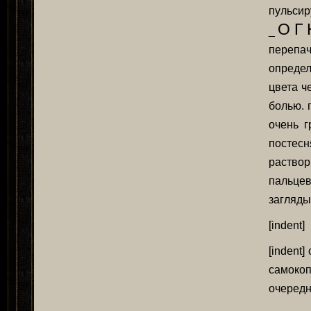
пульсир
О Г 
_
перепа
определ
цвета ч
болью. 
очень г
постес
раство
пальце
загляды
[indent]
[indent]
самоко
очередн