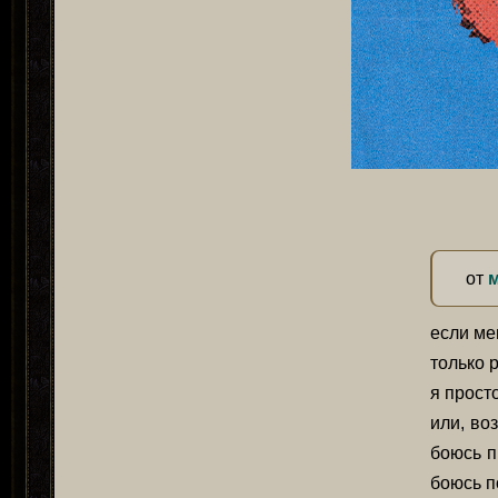
от
если ме
только 
я прост
или, во
боюсь п
боюсь п