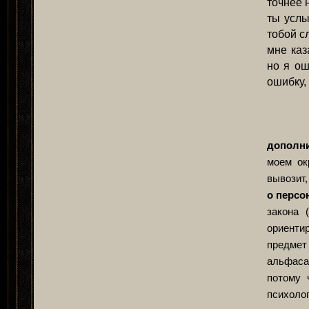
точнее н
ты услы
тобой с
мне каз
но я ош
ошибку,
дополни
моем ок
вывозит,
о персо
закона 
ориентир
предмет 
альфаса
потому 
психоло