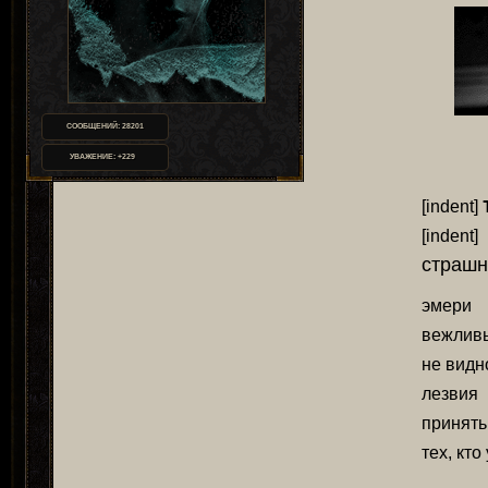
СООБЩЕНИЙ:
28201
УВАЖЕНИЕ:
+229
[indent]
[indent
страшн
эмери 
вежливы
не видн
лезвия 
принять
тех, кт