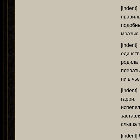
[indent
правиль
подобны
мразью 
[indent
единств
родила 
плевать
ни в чь
[indent
гарри,
испепел
заставл
слыша т
[indent