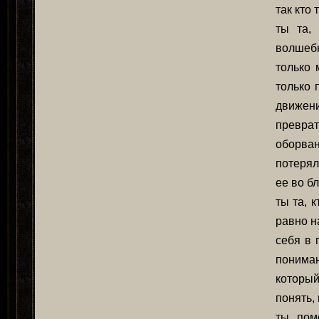
так кто 
ты та,
волшебн
только 
только 
движени
превра
оборван
потерял
ее во бл
ты та, 
равно н
себя в 
пониман
который
понять,
ты пом