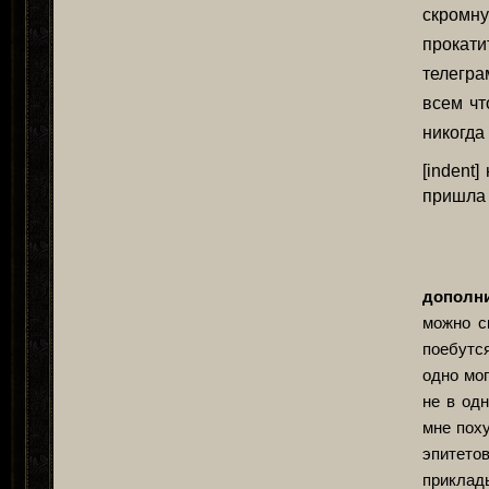
скромн
прокати
телегра
всем чт
никогда
[indent
пришла 
дополни
можно с
поебутся
одно мог
не в одн
мне пох
эпитето
приклады