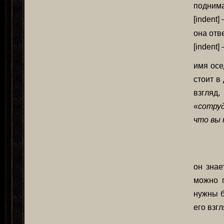
поднима
[indent]
она отв
[indent]
имя осе
стоит в
взгляд,
«
сотру
что вы 
он знае
можно 
нужны б
его взг