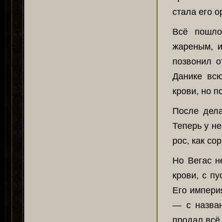
стала его 
Всё пошло
жареным, и
позвонил о
Данике вс
крови, но п
После дела
Теперь у н
рос, как со
Но Вегас н
крови, с п
Его импери
— с назван
продал всё