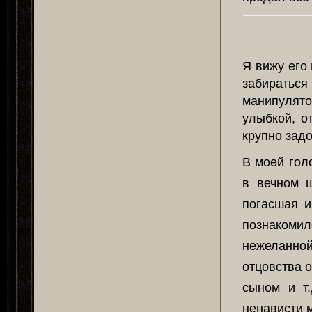
Я вижу его
забиратьс
манипулято
улыбкой, о
крупно задо
В моей гол
в вечном ш
погасшая и
познакоми
нежеланной
отцовства о
сыном и т
ненависти м