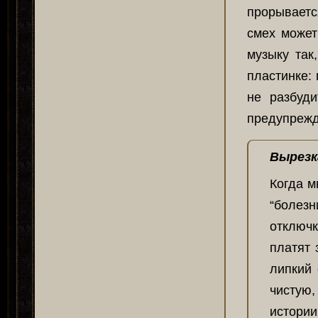
прорываетс
смех может
музыку так
пластинке:
не разбуд
предупрежд
Вырезк
Когда м
“болез
отключ
платят 
липкий 
чистую
истории