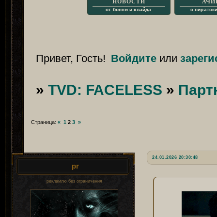
НОВОСТИ
АЧИ
от бонни и клайда
с пиратск
Привет, Гость!
Войдите
или
зареги
»
TVD: FACELESS
»
Парт
Страница:
«
1
2
3
»
24.01.2026 20:30:48
pr
рекламлю без ограничения