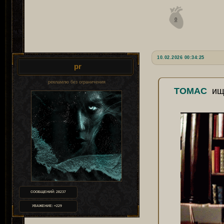
0
10.02.2026 00:34:25
pr
рекламлю без ограничения
ТОМАС
ищ
СООБЩЕНИЙ:
28237
УВАЖЕНИЕ:
+229