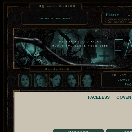
лучший эпизод
Hunter:
ты
Ты не поверишь!
поднимающуюся к 
сноу, бастард, к
как комнатная со
суть, взять твое
которое все равн
узурпацию. СЕВ
помнил только то
продал свою чест
активисты
THE VAMPIR
СЮЖЕТ
FAQ
FACELESS
COVEN