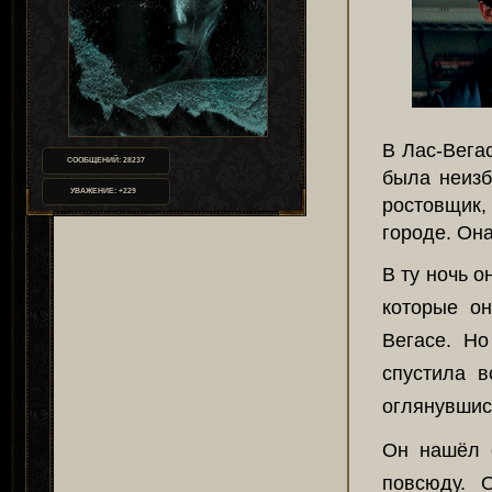
В Лас-Вега
СООБЩЕНИЙ:
28237
была неиз
УВАЖЕНИЕ:
+229
ростовщик,
городе. Она
В ту ночь о
которые о
Вегасе. Но
спустила в
оглянувшис
Он нашёл 
повсюду. 