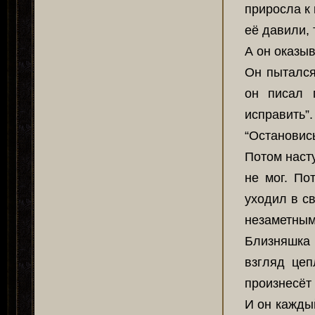
приросла к 
её давили, 
А он оказы
Он пытался
он писал 
исправить
“Остановись
Потом наст
не мог. По
уходил в с
незаметным,
Близняшка 
взгляд цеп
произнесёт 
И он кажды