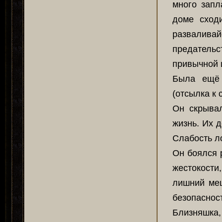
много запл
доме сходи
развалива
предательс
привычной 
Была ещё 
(отсылка к
Он скрывал
жизнь. Их 
Слабость л
Он боялся 
жестокости,
лишний меш
безопаснос
Близняшка, 