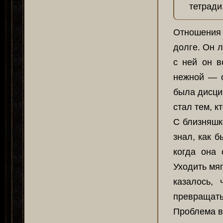
тетради
Отношения
долге. Он л
с ней он в
нежной — о
была дисци
стал тем, к
С близняшк
знал, как б
когда она 
Уходить мяг
казалось,
превращать
Проблема в