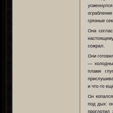
усмехнулс
ограбление
грязные се
Она соглас
настоящему
сожрал.
Они готовил
— холодный
пламя глу
прислушива
и что-то ещ
Он копался
под дых: о
проглотил 