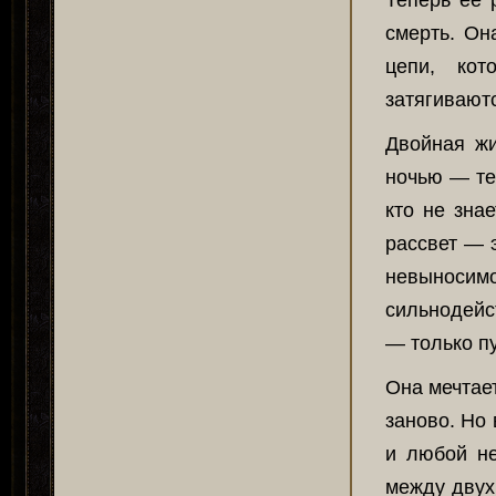
Теперь её 
смерть. Он
цепи, ко
затягиваютс
Двойная жи
ночью — те
кто не зна
рассвет — 
невыносим
сильнодейс
— только пу
Она мечтает
заново. Но
и любой н
между двух