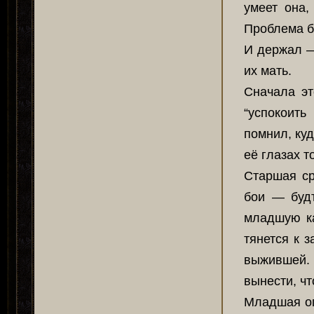
умеет она,
Проблема бы
И держал —
их мать.
Сначала эт
“успокоить
помнил, куд
её глазах т
Старшая ср
бои — буд
младшую ка
тянется к 
выжившей. 
вынести, чт
Младшая ог