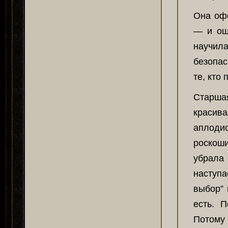
Она офо
— и ощ
научил
безопас
те, кто 
Старша
красива
аплоди
роскоши
убрала 
наступа
выбор” 
есть. 
Потому