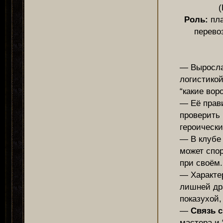
(
Роль:
пл
перевоз
— Выросла
логистикой
“какие вор
— Её прав
проверить
героически
— В клубе 
может спор
при своём.
— Характер
лишней др
показухой,
—
Связь 
мастера и 