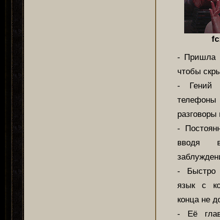
fc
- Пришла 
чтобы скры
- Гений 
телефо
разговоры 
- Постоян
вводя 
заблужден
- Быстро
язык с к
конца не д
- Её гла