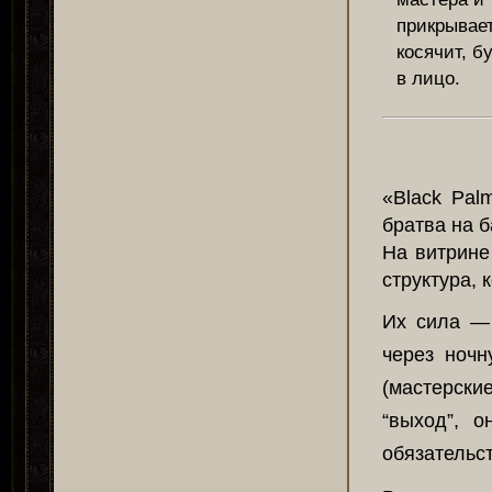
прикрывае
косячит, б
в лицо.
«Black Pal
братва на б
На витрине
структура, 
Их сила — 
через ночн
(мастерски
“выход”, 
обязательст