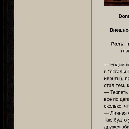
Domi
Внешно
Роль:
п
гла
— Родом и
в “легальн
ивенты), п
стал тем, 
— Терпеть 
всё по цепо
сколько, чт
— Личная 
так, будто
дружелюби