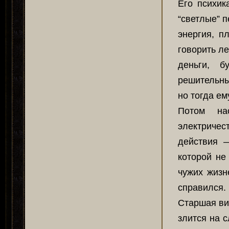
Его психик
“светлые” 
энергия, п
говорить ле
деньги, б
решительны
но тогда ем
Потом на
электричес
действия —
которой не
чужих жизн
справился.
Старшая вид
злится на 