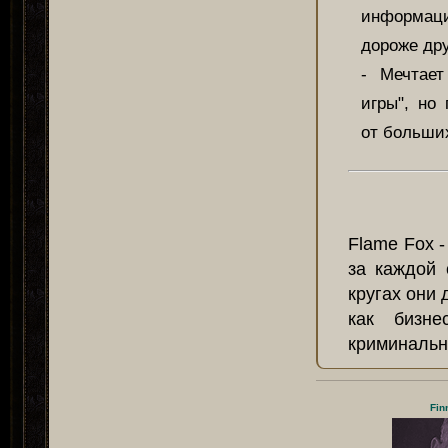
информаци
дороже дру
- Мечтает
игры", но
от больших
Flame Fox -
за каждой 
кругах они
как бизне
криминальн
Fin