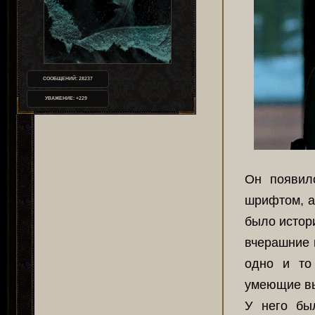
СООБЩЕНИЙ:
28237
УВАЖЕНИЕ:
+229
Он появил
шрифтом, а
было истор
вчерашние 
одно и то
умеющие вы
У него бы