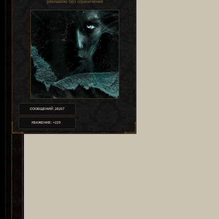
рекламлю без ограничения
СООБЩЕНИЙ:
28207
УВАЖЕНИЕ:
+229