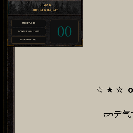
ТЬМА
сигнал к началу
МОНЕТЫ:
00
00
СООБЩЕНИЙ:
13689
УВАЖЕНИЕ:
+47
☆ ★ ✮
о
ᡕᠵデ气