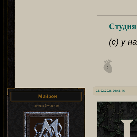
Студия
(с) у 
0
18.02.2026 00:46:46
Мийрон
активный участник