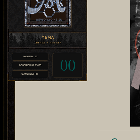
ТЬМА
сигнал к началу
МОНЕТЫ:
00
00
СООБЩЕНИЙ:
13689
УВАЖЕНИЕ:
+47