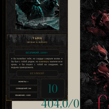
ТЬМА
сигнал к началу
БЕЗЛИКИЙ, 1000+
я бы полюбил тебя, но сердце сожрали волки. я
бы был с тобой рядом, но
вампиры
выпили всю
кровь. я бы пошел с тобой на свидание, но
ведьма приворожила.
БЕЗЛИКИЙ
МОНЕТЫ:
∞
10
СООБЩЕНИЙ:
344
УВАЖЕНИЕ:
+1005
404,0/0