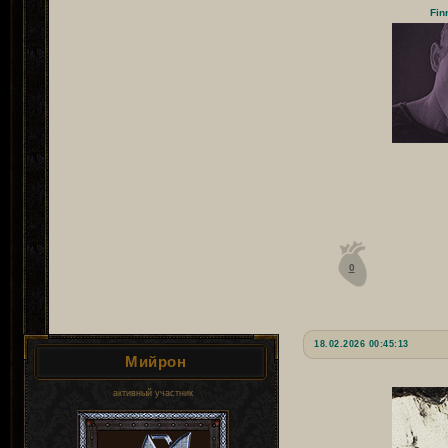
Fin
0
18.02.2026 00:45:13
Мийрон
активный участник