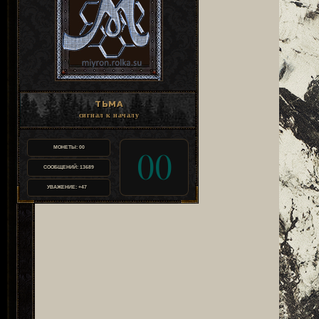
ТЬМА
сигнал к началу
МОНЕТЫ:
00
00
СООБЩЕНИЙ:
13689
УВАЖЕНИЕ:
+47