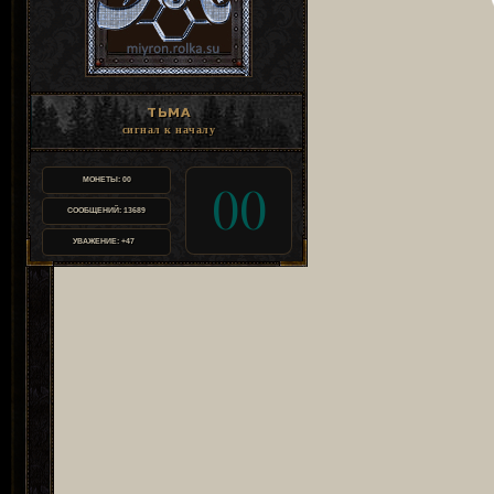
ТЬМА
сигнал к началу
МОНЕТЫ:
00
00
СООБЩЕНИЙ:
13689
УВАЖЕНИЕ:
+47