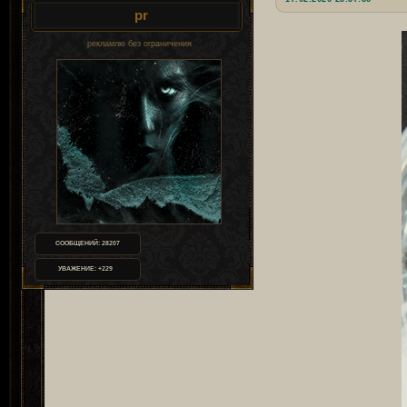
pr
рекламлю без ограничения
СООБЩЕНИЙ:
28207
УВАЖЕНИЕ:
+229