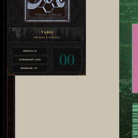
ТЬМА
сигнал к началу
МОНЕТЫ:
00
00
СООБЩЕНИЙ:
13689
УВАЖЕНИЕ:
+47