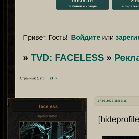
НОВОСТИ
АЧИ
от бонни и клайда
с пиратск
Привет, Гость!
Войдите
или
зареги
»
TVD: FACELESS
»
Рекл
Страница:
1
2
3
…
21
»
17.02.2026 18:52:16
faceless
администратор
[hideprofile