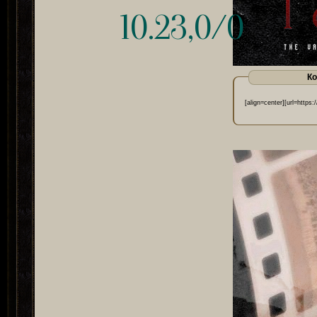
10.23,0/0
Ко
[align=center][url=https: