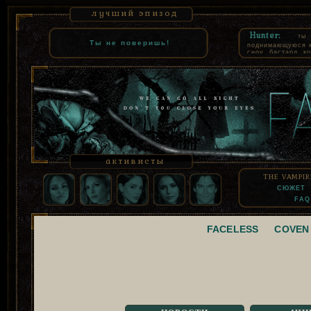
лучший эпизод
Hunter:
ты
Ты не поверишь!
поднимающуюся к 
сноу, бастард, к
как комнатная со
суть, взять твое
которое все равн
узурпацию. СЕВ
помнил только то
продал свою чест
активисты
THE VAMPIR
СЮЖЕТ
FAQ
FACELESS
COVEN