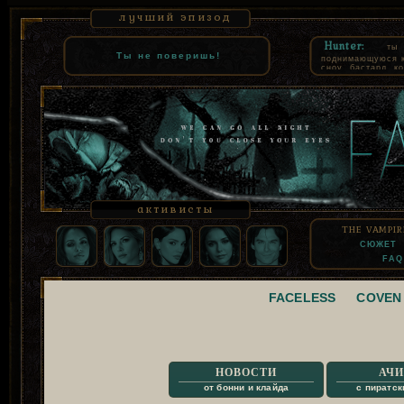
лучший эпизод
Hunter:
ты
Ты не поверишь!
поднимающуюся к 
сноу, бастард, к
как комнатная со
суть, взять твое
которое все равн
узурпацию. СЕВ
помнил только то
продал свою чест
активисты
THE VAMPIR
СЮЖЕТ
FAQ
FACELESS
COVEN
НОВОСТИ
АЧИ
от бонни и клайда
с пиратск