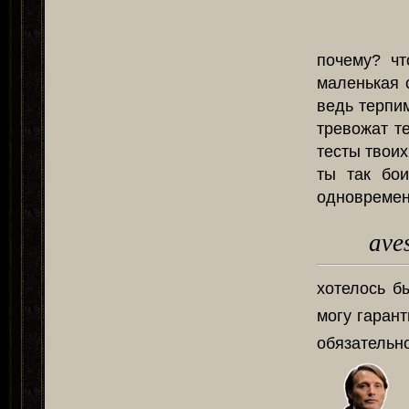
почему? чт
маленькая 
ведь терпим
тревожат т
тесты твоих
ты так бо
одновремен
ave
хотелось б
могу гаран
обязательн