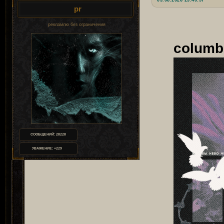
03.08.2026 23:40:57
pr
рекламлю без ограничения
columbi
СООБЩЕНИЙ:
28228
УВАЖЕНИЕ:
+229