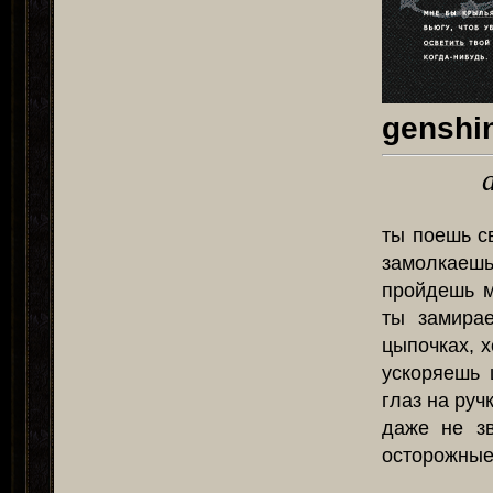
genshi
ты поешь с
замолкаешь
пройдешь ми
ты замира
цыпочках, х
ускоряешь 
глаз на руч
даже не зв
осторожные