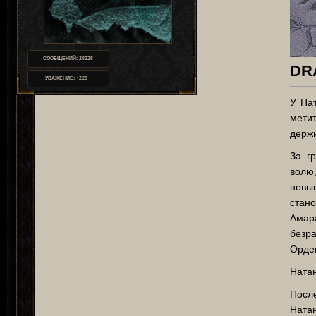
СООБЩЕНИЙ:
28228
DR
УВАЖЕНИЕ:
+229
У На
мети
держи
За г
волю
невы
стано
Амар
безр
Орде
Натан
Посл
Ната