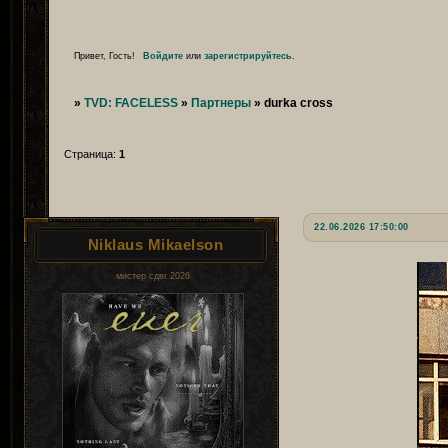
Привет, Гость!
Войдите
или
зарегистрируйтесь
.
»
TVD: FACELESS
»
Партнеры
»
durka cross
Страница:
1
22.06.2026 17:50:00
Niklaus Mikaelson
мистер сдвг 2026