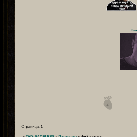
Fin
0
Страница:
1
»
TVD: FACELESS
»
Партнеры
»
durka cross