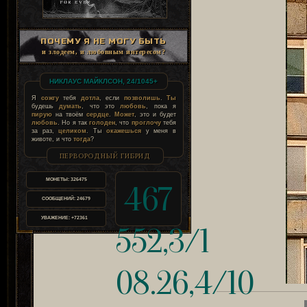
ПОЧЕМУ Я НЕ МОГУ БЫТЬ
и злодеем, и любовным интересом?
НИКЛАУС МАЙКЛСОН, 24/1045+
Я
сожгу
тебя
дотла
, если
позволишь
.
Ты
будешь
думать
, что это
любовь
, пока я
пирую
на твоём
сердце
.
Может
, это и будет
любовь
. Но я так
голоден
, что
проглочу
тебя
за раз,
целиком
. Ты
окажешься
у меня в
животе, и что
тогда
?
ПЕРВОРОДНЫЙ ГИБРИД
МОНЕТЫ:
326475
467
СООБЩЕНИЙ:
24679
УВАЖЕНИЕ:
+72361
552,3/1
08.26,4/10