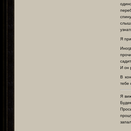
один
пере
спин
слыш
узнат
Я при
Иног
проч
садит
И он 
В кон
тебе 
Я виж
Будем
Прос
прош
запал