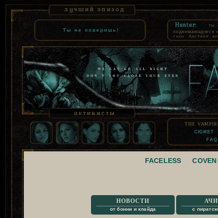
лучший эпизод
Hunter:
ты
Ты не поверишь!
поднимающуюся к 
сноу, бастард, к
как комнатная со
суть, взять твое
которое все равн
узурпацию. СЕВ
помнил только то
продал свою чест
активисты
THE VAMPIR
СЮЖЕТ
FAQ
FACELESS
COVEN
НОВОСТИ
АЧИ
от бонни и клайда
с пиратск