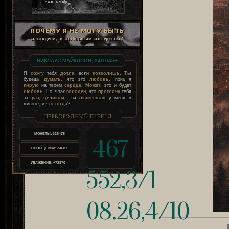
ПОЧЕМУ Я НЕ МОГУ БЫТЬ
и злодеем, и любовным интересом?
НИКЛАУС МАЙКЛСОН, 24/1045+
Я
сожгу
тебя
дотла
, если
позволишь
.
Ты
будешь
думать
, что это
любовь
, пока я
пирую
на твоём
сердце
.
Может
, это и будет
любовь
. Но я так
голоден
, что
проглочу
тебя
за раз,
целиком
. Ты
окажешься
у меня в
животе, и что
тогда
?
ПЕРВОРОДНЫЙ ГИБРИД
МОНЕТЫ:
326475
467
СООБЩЕНИЙ:
24683
УВАЖЕНИЕ:
+72370
552,3/1
08.26,4/10