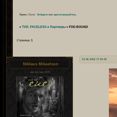
Привет, Гость!
Войдите
или
зарегистрируйтесь
.
»
TVD: FACELESS
»
Партнеры
»
FOG BOUND
Страница:
1
22.06.2026 17:50:25
Niklaus Mikaelson
мистер сдвг 2026